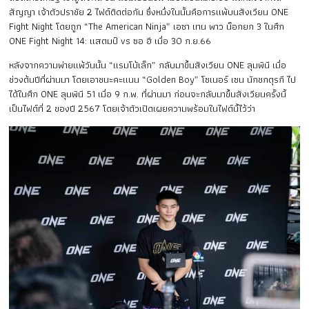
สัญญา เจ้าตัวปราชัย 2 ไฟต์ติดต่อกัน ซึ่งหนึ่งในนั้นคือการแพ้บนสังเวียน ONE
Fight Night โดยถูก “The American Ninja” เอซา เทน พาว น็อกยก 3 ในศึก
ONE Fight Night 14: แสตมป์ vs ซอ ฮี เมื่อ 30 ก.ย.66
หลังจากความพ่ายแพ้วันนั้น “แรมโบ้เล็ก” กลับมาขึ้นสังเวียน ONE ลุมพินี เมื่อ
ช่วงต้นปีที่ผ่านมา โดยเอาชนะคะแนน “Golden Boy” โซเนอร์ เซน นักชกตุรกี ไป
ได้ในศึก ONE ลุมพินี 51 เมื่อ 9 ก.พ. ที่ผ่านมา ก่อนจะกลับมาขึ้นสังเวียนครั้งนี้
เป็นไฟต์ที่ 2 ของปี 2567 โดยเจ้าตัวเปิดเผยความพร้อมในไฟต์นี้ไว้ว่า