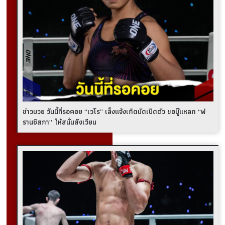
ข่าวมวย วันนี้ที่รอคอย “เวโร” เล็งแจ้งเกิดนัดเปิดตัว ขอบู๊แหลก “ฟ
รานซิสกา” ให้สนั่นสังเวียน