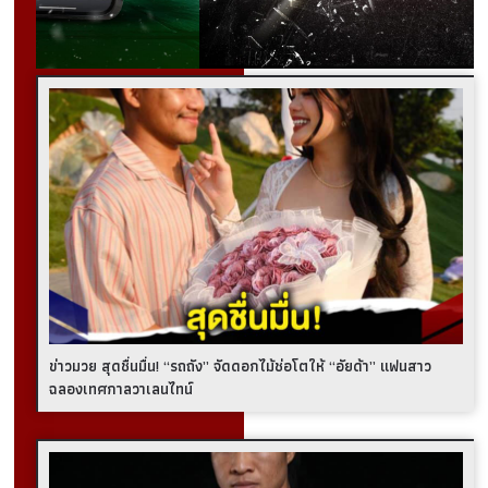
ข่าวมวย สุดชื่นมื่น! “รถถัง” จัดดอกไม้ช่อโตให้ “อัยด้า” แฟนสาว
ฉลองเทศกาลวาเลนไทน์