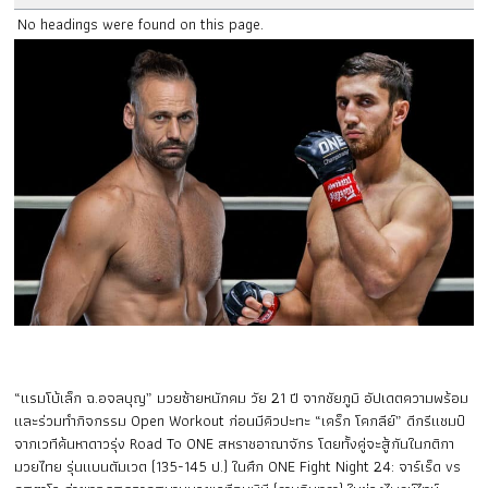
No headings were found on this page.
“แรมโบ้เล็ก ฉ.อจลบุญ” มวยซ้ายหนักคม วัย 21 ปี จากชัยภูมิ อัปเดตความพร้อม
และร่วมทำกิจกรรม Open Workout ก่อนมีคิวปะทะ “เคร็ก โคกลีย์” ดีกรีแชมป์
จากเวทีค้นหาดาวรุ่ง Road To ONE สหราชอาณาจักร โดยทั้งคู่จะสู้กันในกติกา
มวยไทย รุ่นแบนตัมเวต (135-145 ป.) ในศึก ONE Fight Night 24: จาร์เร็ด vs