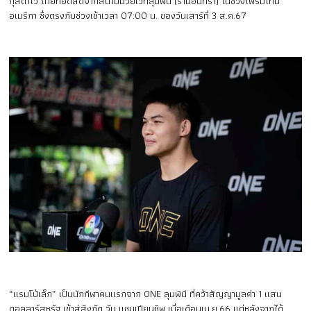
กุสตาโว ถ่ายทอดสดจากสนามมวยเวทีลุมพินี (รามอินทรา) ในช่วงไพรม์ไทม์
อเมริกา ซึ่งตรงกับช่วงเช้าเวลา 07:00 น. ของวันเสาร์ที่ 3 ส.ค.67
“แรมโบ้เล็ก” เป็นนักกีฬาคนแรกจาก ONE ลุมพินี ที่คว้าสัญญามูลค่า 1 แสน
ดอลลาร์สหรัฐ เข้าสู่สังกัด วัน แชมเปียนชิพ เมื่อเดือนเม.ย.66 แต่หลังจากได้