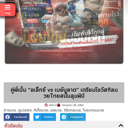
เมนู
คู่พี่เบิ้ม “อเล็กซ์ vs เบย์บูลาต” เตรียมโชว์สกิลม
วยไทยสนั่นลุมพินี
admin
กรกฎาคม 28, 2024
ข่าวมวย
,
ดูมวยสด
,
ทีเด็ดมวย
,
ผลมวย
,
วิธีแทงมวย
,
โปรแกรมมวย
Facebook
Twitter
Telegram
หัวข้อเด่น