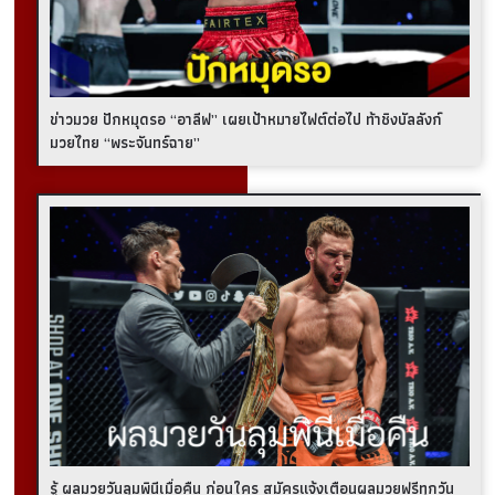
ข่าวมวย ปักหมุดรอ “อาลีฟ” เผยเป้าหมายไฟต์ต่อไป ท้าชิงบัลลังก์
มวยไทย “พระจันทร์ฉาย”
รู้ ผลมวยวันลุมพินีเมื่อคืน ก่อนใคร สมัครแจ้งเตือนผลมวยฟรีทุกวัน