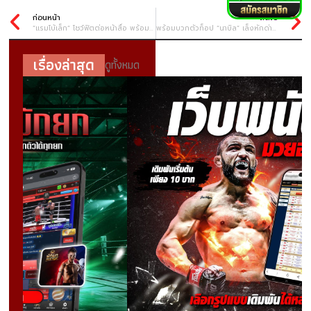
ก่อนหน้า
ถัดไป
“แรมโบ้เล็ก” โชว์ฟิตต่อหน้าสื่อ พร้อมดวล “เคร็ก” พิสูจน์ฝีมือในศึก ONE Fight Night 24 #5
พร้อมบวกตัวท็อป “นาบิล” เล็งหักด่าน “ฟิลิปเป” ประเดิมชัยศึกใหญ่ลุ้นไต่แรงกิง
เรื่องล่าสุด
ดูทั้งหมด