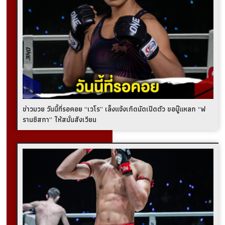
ข่าวมวย วันนี้ที่รอคอย “เวโร” เล็งแจ้งเกิดนัดเปิดตัว ขอบู๊แหลก “ฟ
รานซิสกา” ให้สนั่นสังเวียน