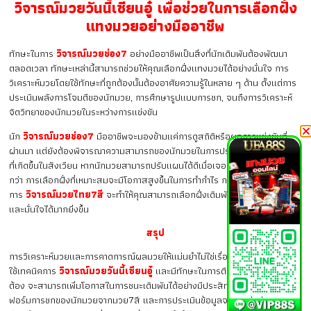
วิจารณ์มวยวันนี้เซียนอู๋ เพื่อช่วยในการเลือกฝั่ง
แทงมวยอย่างมืออาชีพ
ทักษะในการ
วิจารณ์มวยช่อง7
อย่างมืออาชีพเป็นสิ่งที่นักเดิมพันต้องพัฒนา
ตลอดเวลา ทักษะเหล่านี้สามารถช่วยให้คุณเลือกฝั่งแทงมวยได้อย่างมั่นใจ การ
วิเคราะห์มวยโดยใช้ทักษะที่ถูกต้องนั้นต้องอาศัยความรู้ในหลาย ๆ ด้าน ตั้งแต่การ
ประเมินพลังการโจมตีของนักมวย, การศึกษารูปแบบการชก, จนถึงการวิเคราะห์
จิตวิทยาของนักมวยในระหว่างการแข่งขัน
นัก
วิจารณ์มวยช่อง7
มืออาชีพจะมองข้ามแค่การดูสถิติหรือผลการแข่งขันที่
ผ่านมา แต่ยังต้องพิจารณาความสามารถของนักมวยในการปรับตัวต่อสถานการณ์
ที่เกิดขึ้นในสังเวียน หากนักมวยสามารถปรับแผนได้ดีเมื่อเจอคู่ต่อสู้ที่แข็งแกร่ง
กว่า การเลือกฝั่งที่เหมาะสมจะมีโอกาสสูงขึ้นในการทำกำไร การใช้ทักษะเหล่านี้ใน
การ
วิจารณ์มวยไทย7สี
จะทำให้คุณสามารถเลือกฝั่งเดิมพันที่มีความน่าเชื่อถือ
และมั่นใจได้มากยิ่งขึ้น
สรุป
การวิเคราะห์มวยและการคาดการณ์ผลมวยให้แม่นยำไม่ใช่เรื่องที่ง่าย แต่เมื่อคุณ
ใช้เทคนิคการ
วิจารณ์มวยวันนี้เซียนอู๋
และมีทักษะในการตีความข้อมูลอย่างถูก
ต้อง จะสามารถเพิ่มโอกาสในการชนะเดิมพันได้อย่างมีประสิทธิภาพ การศึกษา
ฟอร์มการชกของนักมวยจากมวย7สี และการประเมินข้อมูลจากแหล่งต่าง ๆ จะ