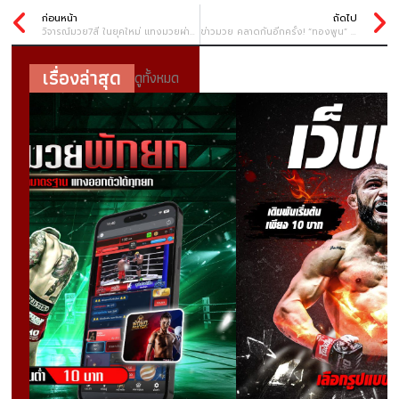
ก่อนหน้า
ถัดไป
วิจารณ์มวย7สี ในยุคใหม่ แทงมวยผ่านแพลตฟอร์มออนไลน์
ข่าวมวย คลาดกันอีกครั้ง! “ทองพูน” ป่วยขอถอน “อาลีฟ” ดวลมวยแทนรัสเซีย “ชามิล” ศึก ONE Fight Night 28
เรื่องล่าสุด
ดูทั้งหมด