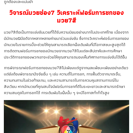
ถูกต้องและแม่นยำ
วิจารณ์มวยช่อง7 วิเคราะห์ฟอร์มการชกของ
มวย7สี
มวย7สีถือเป็นการแข่งขันมวยที่ได้รับความนิยมอย่างมากในประเทศไทย เนื่องจาก
มีนักมวยฝีมือดีจากหลากหลายค่ายมาร่วมแข่งขัน ซึ่งการวิเคราะห์ฟอร์มการชกของ
นักมวยในรายการนี้จะช่วยให้คุณสามารถเลือกฝั่งเดิมพันที่มีโอกาสชนะสูงสุดได้
การติดตามฟอร์มการชกของนักมวยจากมวย7สีในแต่ละสัปดาห์และการศึกษา
ประวัติการชกของพวกเขาจะช่วยให้คุณสามารถมองเห็นทิศทางการแข่งขันได้ดีขึ้น
การพิจารณาฟอร์มการชกของมวย7สีไม่เพียงแต่ดูจากผลแพ้ชนะเพียงอย่างเดียว
แต่ยังต้องพิจารณาปัจจัยอื่น ๆ เช่น ความถี่ในการชก, การฟื้นตัวจากบาดเจ็บ,
ความทนทานในช่วงท้ายเกม, และความสามารถในการควบคุมสถานการณ์ใน
สังเวียน หากนักมวยที่คุณสนใจมีฟอร์มการชกที่ดีในระยะยาวและสามารถรักษา
ความสมดุลในการชกได้ การเดิมพันในฝั่งนั้น ๆ จะมีโอกาสทำกำไรสูง