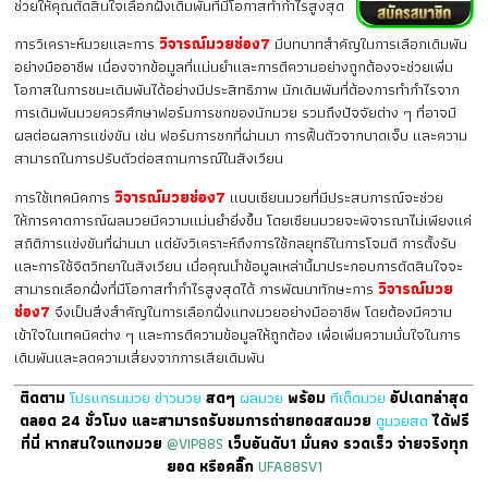
ช่วยให้คุณตัดสินใจเลือกฝั่งเดิมพันที่มีโอกาสทำกำไรสูงสุด
การวิเคราะห์มวยและการ
วิจารณ์มวยช่อง7
มีบทบาทสำคัญในการเลือกเดิมพัน
อย่างมืออาชีพ เนื่องจากข้อมูลที่แม่นยำและการตีความอย่างถูกต้องจะช่วยเพิ่ม
โอกาสในการชนะเดิมพันได้อย่างมีประสิทธิภาพ นักเดิมพันที่ต้องการทำกำไรจาก
การเดิมพันมวยควรศึกษาฟอร์มการชกของนักมวย รวมถึงปัจจัยต่าง ๆ ที่อาจมี
ผลต่อผลการแข่งขัน เช่น ฟอร์มการชกที่ผ่านมา การฟื้นตัวจากบาดเจ็บ และความ
สามารถในการปรับตัวต่อสถานการณ์ในสังเวียน
การใช้เทคนิคการ
วิจารณ์มวยช่อง7
แบบเซียนมวยที่มีประสบการณ์จะช่วย
ให้การคาดการณ์ผลมวยมีความแม่นยำยิ่งขึ้น โดยเซียนมวยจะพิจารณาไม่เพียงแค่
สถิติการแข่งขันที่ผ่านมา แต่ยังวิเคราะห์ถึงการใช้กลยุทธ์ในการโจมตี การตั้งรับ
และการใช้จิตวิทยาในสังเวียน เมื่อคุณนำข้อมูลเหล่านี้มาประกอบการตัดสินใจจะ
สามารถเลือกฝั่งที่มีโอกาสทำกำไรสูงสุดได้ การพัฒนาทักษะการ
วิจารณ์มวย
ช่อง7
จึงเป็นสิ่งสำคัญในการเลือกฝั่งแทงมวยอย่างมืออาชีพ โดยต้องมีความ
เข้าใจในเทคนิคต่าง ๆ และการตีความข้อมูลให้ถูกต้อง เพื่อเพิ่มความมั่นใจในการ
เดิมพันและลดความเสี่ยงจากการเสียเดิมพัน
ติดตาม
โปรแกรมมวย
ข่าวมวย
สดๆ
ผลมวย
พร้อม
ทีเด็ดมวย
อัปเดทล่าสุด
ตลอด 24 ชั่วโมง และสามารถรับชมการถ่ายทอดสดมวย
ดูมวยสด
ได้ฟรี
ที่นี่ หากสนใจแทงมวย
@VIP88S
เว็บอันดับ1 มั่นคง รวดเร็ว จ่ายจริงทุก
ยอด หรือคลิ๊ก
UFA88SV1