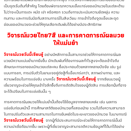
เป็นจุดเริ่มต้นที่สำคัญ โดยต้องพิจารณาความแข็งแกร่งของนักมวยในแต่ละด้าน
ไม่ว่าจะเป็นการเตะ หมัด เข่า หรือศอก รวมถึงการประเมินความยืดหยุ่น ความ
ทนทาน และการรับมือกับสถานการณ์ในสังเวียน การเข้าใจถึงจุดแข็งและจุด
อ่อนของนักมวยจะช่วยให้คุณเลือกเดิมพันได้อย่างมีประสิทธิภาพ
วิจารณ์มวยไทย7สี และการคาดการณ์ผลมวย
ให้แม่นยำ
วิจารณ์มวยวันนี้เซียนอู๋
อย่างมีหลักการนั้นสามารถช่วยให้การคาดการณ์ผล
มวยมีความแม่นยำมากยิ่งขึ้น นักเดิมพันที่ต้องการผลกำไรสูงจะต้องเข้าใจถึง
ลักษณะการชกของนักมวยแต่ละคน ซึ่งประกอบด้วยหลากหลายปัจจัย เช่น รูป
แบบการชก, การปรับตัวในยามเจอคู่ต่อสู้ที่แข็งแกร่งกว่า, สภาพร่างกาย, และ
ความพร้อมในการแข่งขัน บางครั้ง
วิจารณ์มวยวันนี้เซียนอู๋
จากเซียนมวยผู้
เชี่ยวชาญจะช่วยให้คุณเข้าใจลึกซึ้งถึงการตัดสินใจของผู้ตัดสิน การเลือกฝั่งที่อาจ
จะได้เปรียบในการแข่งขันนั้น ๆ
การคาดการณ์ผลมวยให้แม่นยำนั้นต้องใช้ข้อมูลจากหลายแหล่ง เช่น ผลการ
แข่งขันก่อนหน้านี้ การศึกษาสถิติของนักมวยทั้งสองฝ่าย รวมไปถึงความสามารถ
ในการปรับตัวและความสามารถในการยืนหยัดในระยะยาวของนักมวย ในบางกรณี
วิจารณ์มวยวันนี้เซียนอู๋
จากผู้ที่มีประสบการณ์จะช่วยให้การคาดการณ์นั้นมี
ความน่าเชื่อถือมากขึ้น เพราะผู้ที่เชี่ยวชาญจะสามารถตีความข้อมูลที่ได้มาได้อย่าง