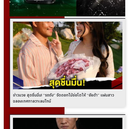
ข่าวมวย สุดชื่นมื่น! “รถถัง” จัดดอกไม้ช่อโตให้ “อัยด้า” แฟนสาว
ฉลองเทศกาลวาเลนไทน์