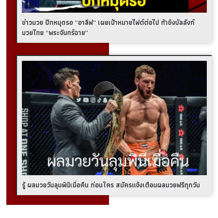
ข่าวมวย ปักหมุดรอ “อาลีฟ” เผยเป้าหมายไฟต์ต่อไป ท้าชิงบัลลังก์
มวยไทย “พระจันทร์ฉาย”
รู้ ผลมวยวันลุมพินีเมื่อคืน ก่อนใคร สมัครแจ้งเตือนผลมวยฟรีทุกวัน