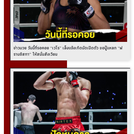
ข่าวมวย วันนี้ที่รอคอย “เวโร” เล็งแจ้งเกิดนัดเปิดตัว ขอบู๊แหลก “ฟ
รานซิสกา” ให้สนั่นสังเวียน