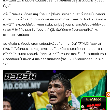
และไฟต์ที่ 20 นี้ ผมจะระเบิดฟอร์มออกมา เพื่อให้การต่อสู้ครั้งนี้ออกมาสุดยอด
ที่สุด”
ครั้งนี้ “อองลา” ต้องเผชิญหน้ากับนักสู้ไร้พ่าย อย่าง “ชามิล” ที่มีดีกรีเป็นถึงอดีต
นักกีฬามวยปล้ำโอลิมปิกทีมชาติตุรกี ก่อนจะผันตัวสู่การแข่งขัน MMA ระดับอาชีพ
และใช้ทักษะมวยปล้ำขั้นเทพในการเล่นงานคู่ต่อสู้จนสามารถคว้าชัยชนะได้ทั้งหมด
ตลอด 9 ไฟต์ที่ผ่านมา ซึ่ง “ออง ลา” รู้ดีว่าไฟต์นี้ตนจะต้องเจองานที่หนักหนา
เอาการอย่างแน่นอน
อย่างไรก็ตาม ด้วยประสบการณ์บนสังเวียนที่มากกว่า จึงทำให้ไฟต์นี้ “ออง ลา”
ยังคงมั่นใจในทักษะการต่อสู้ของตัวเอง โดยพร้อมเดินหน้าไล่ถล่ม “ชามิล” ตาม
สไตล์ถนัดเช่นเคย พร้อมตั้งเป้ายัดแพ้แรกให้ “ชามิล” และเก็บแต้มชัยแบบไม่ครบ
ยกติดต่อกันเป็นไฟต์ที่ 4 และฉลองชัยการต่อสู้ครบ 20 ไฟต์บนเวทียิ่งใหญ่ระดับ
โลก