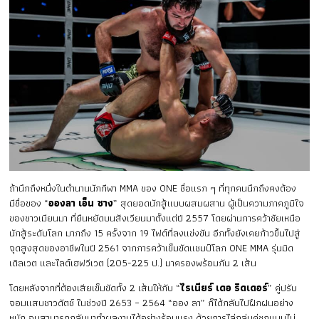
ถ้านึกถึงหนึ่งในตำนานนักกีฬา MMA ของ ONE ชื่อแรก ๆ ที่ทุกคนนึกถึงคงต้อง
มีชื่อของ “
อองลา เอ็น ซาง
” สุดยอดนักสู้แบบผสมผสาน ผู้เป็นความภาคภูมิใจ
ของชาวเมียนมา ที่ยืนหยัดบนสังเวียนมาตั้งแต่ปี 2557 โดยผ่านการคว้าชัยเหนือ
นักสู้ระดับโลก มากถึง 15 ครั้งจาก 19 ไฟต์ที่ลงแข่งขัน อีกทั้งยังเคยก้าวขึ้นไปสู่
จุดสูงสุดของอาชีพในปี 2561 จากการคว้าเข็มขัดแชมป์โลก ONE MMA รุ่นมิด
เดิลเวต และไลต์เฮฟวีเวต (205-225 ป.) มาครองพร้อมกัน 2 เส้น
โดยหลังจากที่ต้องเสียเข็มขัดทั้ง 2 เส้นให้กับ “
ไรเนียร์ เดอ ริดเดอร์
” คู่ปรับ
จอมแสบชาวดัตช์ ในช่วงปี 2653 – 2564 “ออง ลา” ก็ได้กลับไปฝึกฝนอย่าง
หนัก จนสามารถกลับมาทำผลงานได้อย่างร้อนแรง ด้วยการไล่ถล่มคู่ชกแบบไม่