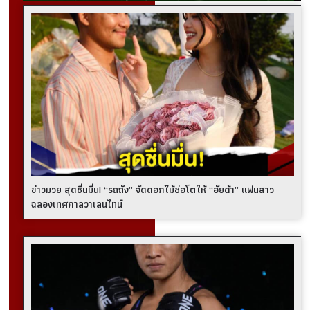
ข่าวมวย สุดชื่นมื่น! “รถถัง” จัดดอกไม้ช่อโตให้ “อัยด้า” แฟนสาว
ฉลองเทศกาลวาเลนไทน์