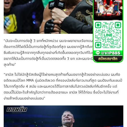
“มันจะเป็นการต่อสู้ 3 ยกที่หนักหน่วง ผมจะพยายามเรียกแผลบนหน้าเขาให้ได้ ผม
ต้องการให้ไฟต์นี้เป็นการต่อสู้ที่ดุเดือดที่สุด ผมอยากรู้สึกถึงความเจ็บปวด และ
ซึมซับความรู้สึกจากทุกสิ่งทุกอย่างที่เกิดขึ้นตลอดทุกวินาทีในการต่อสู้ครั้งนี้ ผม
อยากให้มันเป็นการต่อสู้ที่เจ็บปวดตลอดทั้ง 3 ยก และผมจะปิดเกมเขาให้ได้ในยก
สุดท้าย”
“ชามิล ไม่ใช่นักสู้รัสเซียผู้ไร้พ่ายคนสุดท้ายที่ผมอยากสู้ด้วยอย่างแน่นอน ผมคือ
อดีตแชมป์โลก MMA รุ่นมิดเดิลเวต ที่ครองบัลลังก์ยาวนานที่สุด ผมป้องกันแชมป์
ได้มากที่สุดถึง 4 สมัย และผมควรได้โอกาสกลับไปทวงบัลลังก์คืนอีกครั้ง แต่
ตอนนี้ไม่มีอะไรสำคัญไปกว่าการต้องเอาชนะ ชามิล ให้ได้ก่อน ซึ่งนี่จะไม่ใช่งานที่
ง่ายสำหรับผมอย่างแน่นอน”