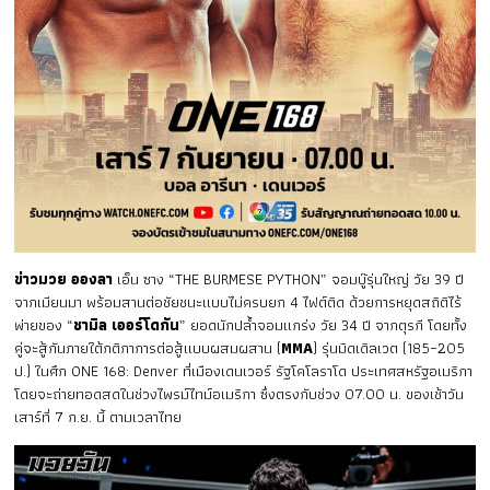
ข่าวมวย อองลา
เอ็น ซาง “THE BURMESE PYTHON” จอมบู๊รุ่นใหญ่ วัย 39 ปี
จากเมียนมา พร้อมสานต่อชัยชนะแบบไม่ครบยก 4 ไฟต์ติด ด้วยการหยุดสถิติไร้
พ่ายของ “
ชามิล เออร์โดกัน
” ยอดนักปล้ำจอมแกร่ง วัย 34 ปี จากตุรกี โดยทั้ง
คู่จะสู้กันภายใต้กติกาการต่อสู้แบบผสมผสาน (
MMA
) รุ่นมิดเดิลเวต (185–205
ป.) ในศึก ONE 168: Denver ที่เมืองเดนเวอร์ รัฐโคโลราโด ประเทศสหรัฐอเมริกา
โดยจะถ่ายทอดสดในช่วงไพรม์ไทม์อเมริกา ซึ่งตรงกับช่วง 07.00 น. ของเช้าวัน
เสาร์ที่ 7 ก.ย. นี้ ตามเวลาไทย