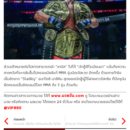
ส่วนเป้าหมายต่อไปหากสามารถฝ่า “ชามิล” ไปได้ “นักสู้ฮีโรเมียนมา” แง้มถึงความ
คาดหวังที่จะกลับขึ้นไปครองบัลลังก์ MMA รุ่นมิดเดิลเวต อีกครั้ง ด้วยการท้าชิง
เข็มขัดจาก “Sladkiy” อนาโตลี มาลีคิน สุดยอดนักสู้ผู้ไร้พ่ายชาวรัสเซีย ที่ปัจจุบัน
ยึดครองเข็มขัดแชมป์โลก MMA ถึง 3 รุ่น ด้วยกัน
ติดตามข่าวสารวงการมวย ได้ที่
www.มวยวัน.com
ดู โปรแกมมวยอ่านข่าว
มวย หรือติดตาม ผลมวย ได้ตลอด 24 ชั่วโมง หรือ สนใจแทงมวยออนไลน์ได้ที่
@VIP88S
ก่อนหน้า
ถัดไป
ข่าวมวย เสือคิม พร้อมประชัน โอทิส
ข่าวมวย ไทยหนุนซอฟต์พาวเวอร์ จัดศึกมวยไทยเยาวชนชิงแชมเปี้ยนโลก