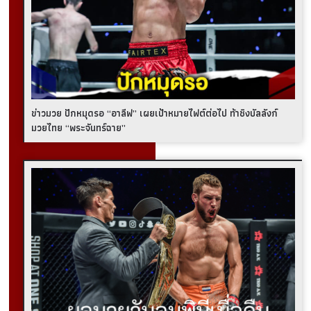
ข่าวมวย ปักหมุดรอ “อาลีฟ” เผยเป้าหมายไฟต์ต่อไป ท้าชิงบัลลังก์
มวยไทย “พระจันทร์ฉาย”