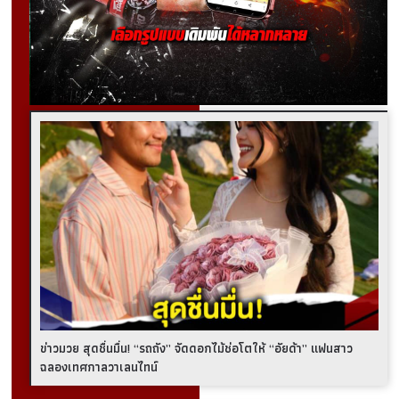
ข่าวมวย สุดชื่นมื่น! “รถถัง” จัดดอกไม้ช่อโตให้ “อัยด้า” แฟนสาว
ฉลองเทศกาลวาเลนไทน์