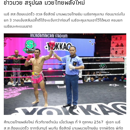
ข่าวมวย สรุปผล มวยไทยพลังใหม่
เมธี สส.ต้อยแปดริ้ว ดวล ซื่อสัตย์ มานพมวยไทยยิม เมธีชกคุมเกม ก่อนมาเร่งใน
ยก 3 วางแข้งสลับปล้ำตีได้จะแจ้งกว่าก่อนที่ เมธีจะคุมเกมเอาไว้ได้หมด ครบยก
เมธีชนะคะแนนขาด
ศึกมวยไทยพลังใหม่ ที่เวทีราชดำเนิน เมื่อวันพุธ ที่ 9 ตุลาคม 2567 คู่เอก เมธี
ส.ส.ต้อยแปดริ้ว จากจันทบุรี พบกับ ซื่อสัตย์ มานพมวยไทยยิม จากพิจิตร พิกัด