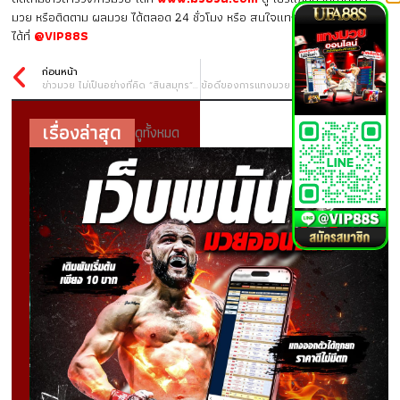
มวย หรือติดตาม ผลมวย ได้ตลอด 24 ชั่วโมง หรือ สนใจแทงมวยออนไลน์
ได้ที่
@VIP88S
ก่อนหน้า
ถัดไป
ข่าวมวย ไม่เป็นอย่างที่คิด “สินสมุทร” ยอมรับยังมีภาพติดหัว แพ้แล้วกดดัน กังวลจนชกไม่ออก
ข้อดีของการแทงมวย พักยก77 ทำไมถึงเป็นที่นิยมในหมู่นักเดิมพัน?
เรื่องล่าสุด
ดูทั้งหมด