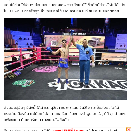
ยอมให้ต่อยได้ง่ายๆ ก่อนถอยวนออกเตะขวาสกัดเอาไว้ ซื่อสัตย์ทำอะไรไม่ได้หมัด
ไม่แม่นพอ เมธีอาศัยลูกเก๋าหลบหลีกได้หมด ครบยก เมธี ชนะคะแนนขาดลอย
ส่วนผลคู่อื่นๆ มีดังนี้ ฟีโน่ ช.เกตุวีณา ชนะคะแนน ซิลวิโอ ต.แย้มสวน , โตโต้
กรวยในเมืองยิม แพ้น็อก โปล นายกสร้อยเวียงยองลำพูน ยก 2 , ดีที ลูกบ้านใหม่
แพ้คะแนน มิสเตอร์แก่น บางแสนไฟต์คลับ
ติดตามข่าวสารวงการมวย ได้ที่
www.มวยวัน.com
ดู โปรแกมมวยอ่านข่าว