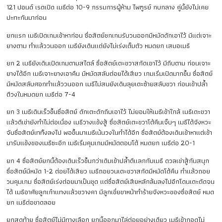
121 ปอนด์ เรตเปิด เมธีต่อ 10-9 กรรมการผู้ห้าม ไพฑูรย์ กบกลาง คู่นี้ยังไม่เคย
ปะทะกันมาก่อน
ยกแรก เมธีเปิดเกมเข้าหาก่อน ซื่อสัตย์ชกเกมรับวนออกมีหมัดดักเอาไว้ มีแต่เจาะ
ยางตาม ทำแล้ววนออก เมธียังเดินแต่ยังไม่เร่งเต็มตัว หมดยก เสมอเมธี
ยก 2 เมธียังเดินเปิดเกมตามสไตล์ ซื่อสัตย์เตะขวาสกัดเอาไว้ มีถีบตาม ก่อนเจาะ
ยางได้อีก เมธีเจาะยางเอาคืน มีหมัดสลับต่อยได้เสียว เกมเริ่มเปิดมากขึ้น ซื่อสัตย์
มีหมัดสลับศอกทำแล้ววนออก เมธีไม่สนยังเดินลุยเตะซ้ายสลับขวา ก่อนเข้าปล้ำ
ตีวงในหมดยก เมธีต่อ 7-4
ยก 3 เมธีเดินเร็วขึ้นซื่อสัตย์ ดักเตะดักถีบเอาไว้ ไม่ยอมให้เมธีเข้าใกล้ เมธีเตะขวา
แล้วตีเข่ายังทำไม่ต่อเนื่อง เมธีวางแข้งสู้ ซื่อสัตย์เตะขวาโต้คืนเจ็บๆ เมธีได้จังหวะ
จับซื่อสัตย์เททิ้งลงไป พอขึ้นมาเมธีเน้นวงในทำได้อีก ซื่อสัตย์ต้องเดินเข้าหาแต่เข้า
มารับแข้งของเมธีซะอีก เมธีเริ่มคุมเกมมีหมัดตอบโต้ หมดยก เมธีต่อ 20-1
ยก 4 ซื่อสัตย์ยกนี้ต้องเดินเร็วขึ้นกว่าเดิมเข้าปล้ำตีแลกกับเมธี ดวลเข่าสู้กันสนุก
ซื่อสัตย์มีหมัด 1-2 ต่อยได้เสียว เมธีถอยวนเตะขวาสกัดมีหมัดโต้คืน ทำแล้วถอย
วนคุมเกม ซื่อสัตย์เร่งต่อยมาเป็นชุด แต่ซื่อสัตย์เสียหลักล้มลงไปอีกโดนเตะตัดจน
ได้ เมธีอาศัยลูกเก๋าแทงแล้วขวางคา มีลูกเขี่ยขาหน้าทำร้ายจังหวะของซื่อสัตย์ หมด
ยก เมธีต่อขาดลอย
ยกสุดท้าย ซื่อสัตย์ไม่มีทางเลือก ยกนี้ออกมาไล่ต่อยอย่างเดียว เมธีเข้ากอดไม่