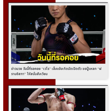
ข่าวมวย วันนี้ที่รอคอย “เวโร” เล็งแจ้งเกิดนัดเปิดตัว ขอบู๊แหลก “ฟ
รานซิสกา” ให้สนั่นสังเวียน